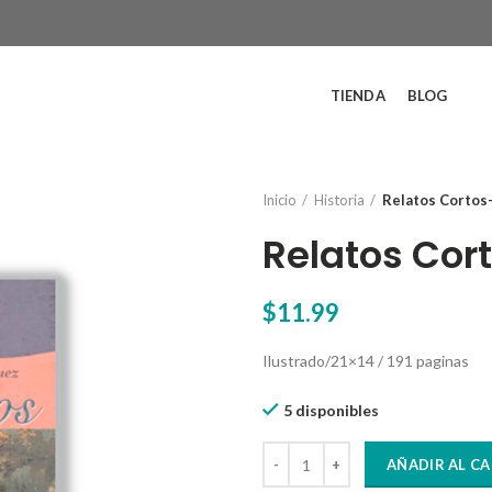
TIENDA
BLOG
Inicio
Historia
Relatos Cortos
Relatos Co
$
11.99
Ilustrado/21×14 / 191 paginas
5 disponibles
Relatos Cortos- Romance cantid
AÑADIR AL C