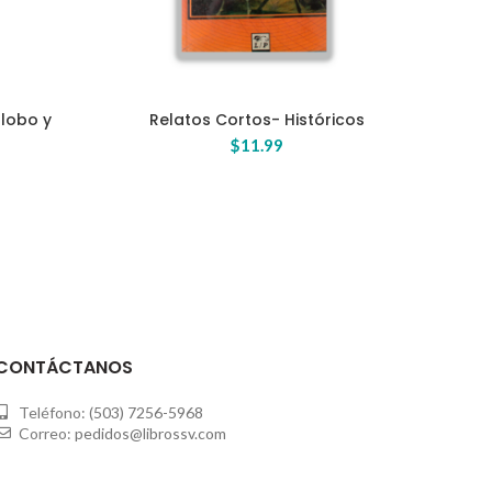
lobo y
Relatos Cortos- Históricos
Rela
AÑADIR AL CARRITO
$
11.99
CONTÁCTANOS
Teléfono:
(503) 7256-5968
Correo:
pedidos@librossv.com