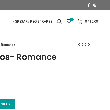
0
INGRESAR / REGISTRARSE
0
/
$
0.00
- Romance
rtos- Romance
ad
ARRITO